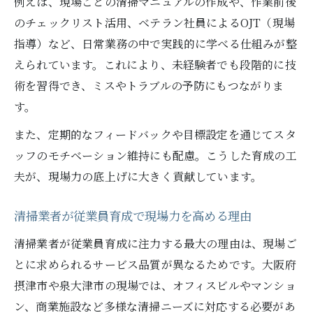
例えば、現場ごとの清掃マニュアルの作成や、作業前後
従業員が伸びる清掃業者の育成ノウハウ紹
のチェックリスト活用、ベテラン社員によるOJT（現場
介
指導）など、日常業務の中で実践的に学べる仕組みが整
質の高い清掃を実現する従業員教育の工夫
えられています。これにより、未経験者でも段階的に技
清掃業者の教育体制がサービス品質を左右
術を習得でき、ミスやトラブルの予防にもつながりま
する
す。
清掃業者で効果を生む従業員教育のポイン
また、定期的なフィードバックや目標設定を通じてスタ
ト
ッフのモチベーション維持にも配慮。こうした育成の工
清掃業者が取り組む質向上のための教育事
夫が、現場力の底上げに大きく貢献しています。
例
従業員教育で清掃業者の品質が変わる理由
清掃業者が従業員育成で現場力を高める理由
清掃業者の現場教育が高品質サービスを生
清掃業者が従業員育成に注力する最大の理由は、現場ご
む
とに求められるサービス品質が異なるためです。大阪府
清掃現場で求められる育成とサービスの両立
摂津市や泉大津市の現場では、オフィスビルやマンショ
清掃業者の育成とサービス向上のバランス
ン、商業施設など多様な清掃ニーズに対応する必要があ