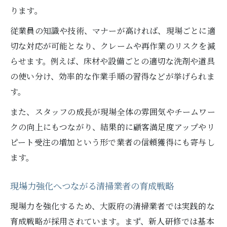
術
ります。
清掃業者が両立させる育成と現場サービス
従業員の知識や技術、マナーが高ければ、現場ごとに適
現場で活きる清掃業者の育成とサービス戦
切な対応が可能となり、クレームや再作業のリスクを減
略
らせます。例えば、床材や設備ごとの適切な洗剤や道具
育成とサービス質向上を両立する清掃業者
の使い分け、効率的な作業手順の習得などが挙げられま
の工夫
す。
清掃業者が現場力を支える育成実践例
また、スタッフの成長が現場全体の雰囲気やチームワー
現場力強化を目指す清掃業者の育成方法
クの向上にもつながり、結果的に顧客満足度アップやリ
清掃業者の現場力を高める育成の進め方
ピート受注の増加という形で業者の信頼獲得にも寄与し
清掃業者の現場力強化へ導く育成制度の特
ます。
徴
現場力強化へつながる清掃業者の育成戦略
清掃業者が現場力を伸ばす育成の工夫に注
目
現場力を強化するため、大阪府の清掃業者では実践的な
現場力を支える清掃業者の育成メソッドと
育成戦略が採用されています。まず、新人研修では基本