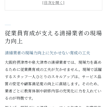
由
現場力強化へつながる清掃業者の育成戦略
従業員育成を重視する清掃業者のサービス
品質
従業員育成が支える清掃業者の現場
清掃業者の現場力向上を支える人材育成の
力向上
実践例
清掃業者の現場力向上に欠かせない育成の工夫
清掃業者で進む現場スタッフの人材成長術
清掃業者で実践される人材成長の仕組みと
大阪府摂津市や泉大津市の清掃業者では、現場力を高め
は
るために従業員育成の工夫が欠かせません。現場で活躍
するスタッフ一人ひとりのスキルアップは、サービス品
清掃業者が現場スタッフ育成で重視するポ
質の安定や顧客満足度の向上に直結します。そのため、
イント
業者ごとに教育体制や研修内容の充実化に力を入れてい
現場で活躍する清掃業者の人材成長の流れ
るのが特徴です。
清掃業者のスタッフ成長を促す現場の工夫