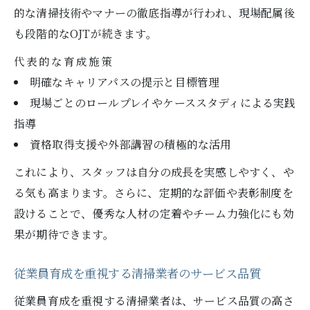
は
的な清掃技術やマナーの徹底指導が行われ、現場配属後
も段階的なOJTが続きます。
清掃業者で重視される現場力育成のポイン
ト
代表的な育成施策
大阪発・清掃業者で注目される研修制度とは
明確なキャリアパスの提示と目標管理
現場ごとのロールプレイやケーススタディによる実践
清掃業者の研修制度が大阪で注目される理
指導
由
資格取得支援や外部講習の積極的な活用
清掃業者が大阪で導入する最新研修の取り
組み
これにより、スタッフは自分の成長を実感しやすく、や
大阪エリアの清掃業者で評判の研修制度事
る気も高まります。さらに、定期的な評価や表彰制度を
例
設けることで、優秀な人材の定着やチーム力強化にも効
果が期待できます。
清掃業者の現場力向上を支える大阪の研修
制度
従業員育成を重視する清掃業者のサービス品質
大阪発の清掃業者が力を入れる研修内容と
従業員育成を重視する清掃業者は、サービス品質の高さ
は