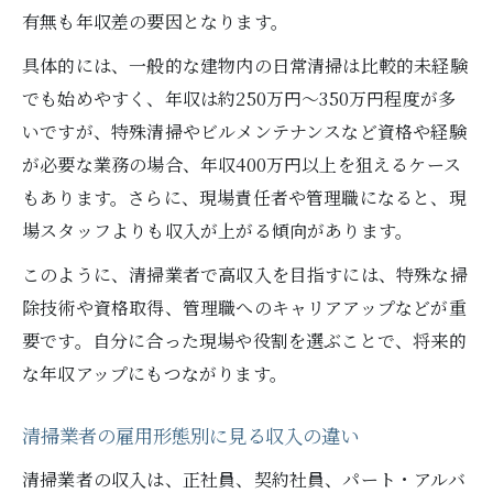
ント
有無も年収差の要因となります。
手取りと生活費から見る清掃業者の収入
具体的には、一般的な建物内の日常清掃は比較的未経験
清掃業者の手取り年収と生活水準の関係
でも始めやすく、年収は約250万円～350万円程度が多
清掃業者の月収で実現できる生活レベル
いですが、特殊清掃やビルメンテナンスなど資格や経験
清掃業者の給料が安い理由と節約術
が必要な業務の場合、年収400万円以上を狙えるケース
清掃業者の手取りアップに有効な工夫とは
もあります。さらに、現場責任者や管理職になると、現
場スタッフよりも収入が上がる傾向があります。
清掃員の手取りと家計管理ポイントを解説
清掃業界の人手不足が年収に与える影響
このように、清掃業者で高収入を目指すには、特殊な掃
清掃業者の人手不足が年収に直結する理由
除技術や資格取得、管理職へのキャリアアップなどが重
要です。自分に合った現場や役割を選ぶことで、将来的
清掃業者の人手不足で年収は上がるのか
な年収アップにもつながります。
清掃業界の人材不足が収入に与える実際の
影響
清掃業者の雇用形態別に見る収入の違い
清掃業者の人手不足対策による年収変化
清掃業者の収入は、正社員、契約社員、パート・アルバ
清掃業界の人手不足はホワイト化につなが