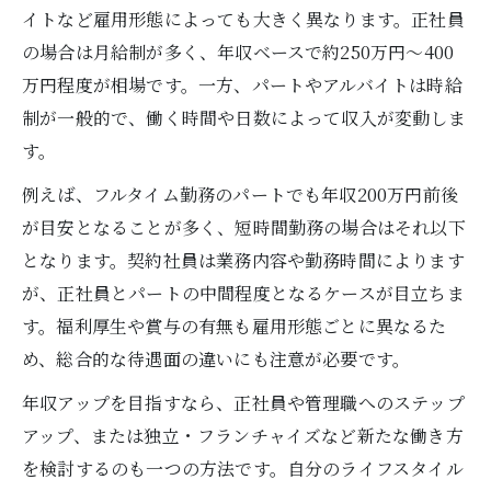
イトなど雇用形態によっても大きく異なります。正社員
る？
の場合は月給制が多く、年収ベースで約250万円～400
転職や独立で清掃業者の収入を伸ばす方法
万円程度が相場です。一方、パートやアルバイトは時給
清掃業者で収入アップを目指す転職戦略
制が一般的で、働く時間や日数によって収入が変動しま
清掃業者の独立開業で年収はどこまで伸び
す。
るか
例えば、フルタイム勤務のパートでも年収200万円前後
清掃業者でフランチャイズは稼げる選択肢
が目安となることが多く、短時間勤務の場合はそれ以下
か
となります。契約社員は業務内容や勤務時間によります
清掃業者の転職で失敗しないポイント
が、正社員とパートの中間程度となるケースが目立ちま
清掃業者で正社員を目指すメリットと収入
す。福利厚生や賞与の有無も雇用形態ごとに異なるた
差
め、総合的な待遇面の違いにも注意が必要です。
清掃業者で安定収入を得るための条件
年収アップを目指すなら、正社員や管理職へのステップ
清掃業者で長期安定収入を得る秘訣
アップ、または独立・フランチャイズなど新たな働き方
清掃業者の安定収入に必要なスキルとは
を検討するのも一つの方法です。自分のライフスタイル