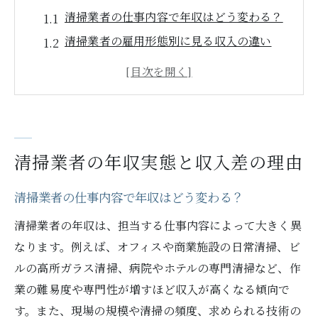
清掃業者の仕事内容で年収はどう変わる？
清掃業者の雇用形態別に見る収入の違い
清掃業者の年収が安い理由と背景に迫る
清掃業者で高収入を得る人の共通点とは
清掃業者でも年収1000万超は可能なのか
年収600万円を清掃業者で目指す現実
清掃業者の年収実態と収入差の理由
清掃業者で年収600万円を達成する方法
清掃業者で年収600万は勝ち組なのか判断
清掃業者の仕事内容で年収はどう変わる？
基準
清掃業者の年収は、担当する仕事内容によって大きく異
清掃業者が年収600万に到達するための条
なります。例えば、オフィスや商業施設の日常清掃、ビ
件
ルの高所ガラス清掃、病院やホテルの専門清掃など、作
清掃業者で年収2000万は夢ではないのか
業の難易度や専門性が増すほど収入が高くなる傾向で
清掃業者の年収600万達成例から学ぶポイ
す。また、現場の規模や清掃の頻度、求められる技術の