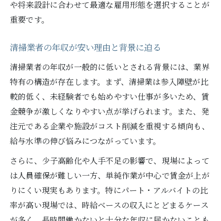
清掃業者でホワイト企業を見抜くポイント
や将来設計に合わせて最適な雇用形態を選択することが
重要です。
清掃業者で安定した収入を築くキャリア設
計
清掃業者の年収が安い理由と背景に迫る
清掃業者で正社員になると収入は安定する
清掃業者の年収が一般的に低いとされる背景には、業界
か
特有の構造が存在します。まず、清掃業は参入障壁が比
較的低く、未経験者でも始めやすい仕事が多いため、賃
金競争が激しくなりやすい点が挙げられます。また、発
注元である企業や施設がコスト削減を重視する傾向も、
給与水準の伸び悩みにつながっています。
さらに、少子高齢化や人手不足の影響で、現場によって
は人員確保が難しい一方、単純作業が中心で賃金が上が
りにくい現実もあります。特にパート・アルバイトの比
率が高い現場では、時給ベースの収入にとどまるケース
が多く、長時間働かないと十分な年収に届かないことも