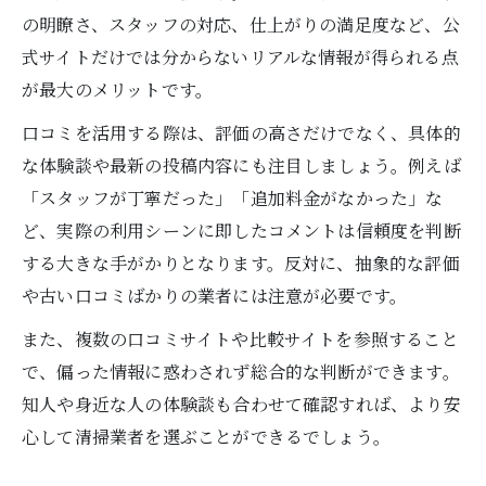
の明瞭さ、スタッフの対応、仕上がりの満足度など、公
安心感を重視した清掃業者選びのチェック
式サイトだけでは分からないリアルな情報が得られる点
ポイント
が最大のメリットです。
清掃業者のスタッフ対応が大切な理由を解
説
口コミを活用する際は、評価の高さだけでなく、具体的
資格や保険加入で選ぶ安心な清掃業者の見
な体験談や最新の投稿内容にも注目しましょう。例えば
分け方
「スタッフが丁寧だった」「追加料金がなかった」な
ど、実際の利用シーンに即したコメントは信頼度を判断
見積もり比較で清掃業者の評判を確かめる
する大きな手がかりとなります。反対に、抽象的な評価
方法
や古い口コミばかりの業者には注意が必要です。
評判を重視するなら清掃業者選びが大切
また、複数の口コミサイトや比較サイトを参照すること
清掃業者の評判が満足度につながる理由と
で、偏った情報に惑わされず総合的な判断ができます。
は
知人や身近な人の体験談も合わせて確認すれば、より安
過去の利用者が語る清掃業者選びの成功例
心して清掃業者を選ぶことができるでしょう。
清掃業者を比較する際に注目すべき評価ポ
イント