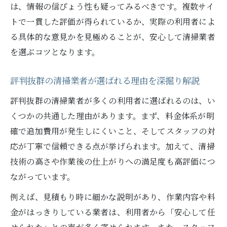
は、情報の信ぴょう性も疑ってみるべきです。複数サイ
信頼できる清掃業者の選び方を具体的に紹
トで一貫した評価が得られているか、実際の利用者によ
介
る具体的な意見かを見極めることが、安心して清掃業者
清掃業者の実績や経験が信頼性の鍵になる
を選ぶコツとなります。
口コミと評判で清掃業者の信頼度を確認す
る
評判抜群の清掃業者が選ばれる理由を深掘り解説
失敗しない清掃業者選びの最新ガイド
評判抜群の清掃業者が多くの利用者に選ばれるのは、い
清掃業者の選び方で見落としがちな重要点
くつかの共通した理由があります。まず、料金体系が明
清掃業者の悪質トラブルを回避するための
確で追加費用が発生しにくいこと、そしてスタッフの対
知識
応が丁寧で信頼できる点が挙げられます。加えて、清掃
最新の清掃業者選びで重要な比較ポイント
技術の高さや作業後の仕上がりへの満足度も高評価につ
清掃業者の評判をチェックする新しい方法
ながっています。
失敗しない清掃業者選びの体験談を紹介
例えば、見積もり時に細かな説明があり、作業内容や料
金がはっきりしている業者は、利用者から「安心して任