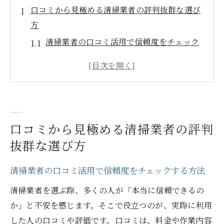
口コミから見極める清掃業者の評判抜群な選び
方
清掃業者の口コミ活用で信頼度をチェック
する方法
悪質な清掃業者を口コミから見抜くポイン
トとは
評判抜群の清掃業者が選ばれる理由を深掘
り解説
口コミから見極める清掃業者の評判
清掃業者の満足度ランキングが参考になる
抜群な選び方
理由
口コミで比較するおすすめ清掃業者の特徴
清掃業者の口コミ活用で信頼度をチェックする方法
安心できる清掃業者を選ぶ秘訣を徹底解説
清掃業者を選ぶ際、多くの人が「本当に信頼できるの
清掃業者の料金や追加費用の明確さを確認
か」と不安を感じます。そこで役立つのが、実際に利用
するコツ
した人の口コミや評価です。口コミは、料金や作業内容