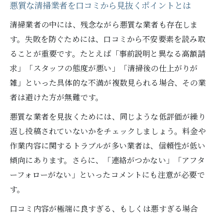
悪質な清掃業者を口コミから見抜くポイントとは
清掃業者のレビューから分かる満足度の傾
清掃業者の中には、残念ながら悪質な業者も存在しま
向
す。失敗を防ぐためには、口コミから不安要素を読み取
評判抜群の清掃業者が提供する安心のサー
ることが重要です。たとえば「事前説明と異なる高額請
ビス
求」「スタッフの態度が悪い」「清掃後の仕上がりが
満足度で注目される清掃業者の選定ポイント
雑」といった具体的な不満が複数見られる場合、その業
満足度が高い清掃業者の共通項を徹底分析
者は避けた方が無難です。
清掃業者の品質や対応を比較する方法
悪質な業者を見抜くためには、同じような低評価が繰り
清掃業者の評判が高い理由と信頼の裏側
返し投稿されていないかをチェックしましょう。料金や
満足度ランキングで清掃業者を選ぶコツ
作業内容に関するトラブルが多い業者は、信頼性が低い
口コミから分かる清掃業者の実力を検証
傾向にあります。さらに、「連絡がつかない」「アフタ
信頼の清掃業者を見つけるコツまとめ
ーフォローがない」といったコメントにも注意が必要で
す。
清掃業者選びで信頼を得るための基準とは
清掃業者の対応力や丁寧さを見極める方法
口コミ内容が極端に良すぎる、もしくは悪すぎる場合