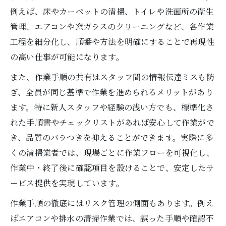
プロ清掃業者の時短テクニックとは
例えば、床やカーペットの清掃、トイレや洗面所の衛生
清掃業者の効率化に役立つノウハウ紹介
管理、エアコンや窓ガラスのクリーニングなど、各作業
工程を細分化し、順番や方法を明確にすることで再現性
作業効率を高める清掃業者の工夫事例
の高い仕事が可能になります。
清掃業者が活用する最新の清掃技術
また、作業手順の共有はスタッフ間の情報伝達ミスも防
正確作業を追求する清掃業者の現場事例解説
ぎ、全員が同じ基準で作業を進められるメリットがあり
清掃業者による正確作業の成功事例
ます。特に新人スタッフや経験の浅い方でも、標準化さ
清掃業者が乗り越えた現場課題の実例
れた手順書やチェックリストがあれば安心して作業がで
正確作業を支えた清掃業者の工夫紹介
き、品質のバラつきを抑えることができます。実際に多
清掃業者の現場対応力と再現性の秘訣
くの清掃業者では、現場ごとに作業フローを可視化し、
現場で学んだ清掃業者のノウハウ共有
作業中・終了後に確認項目を設けることで、安定したサ
衛生管理と安全対策を担う清掃業者の役割
ービス提供を実現しています。
清掃業者が徹底する衛生管理の実際
作業手順の徹底にはリスク管理の側面もあります。例え
清掃業者の安全対策と現場の工夫
ばエアコンや排水の清掃作業では、誤った手順や確認不