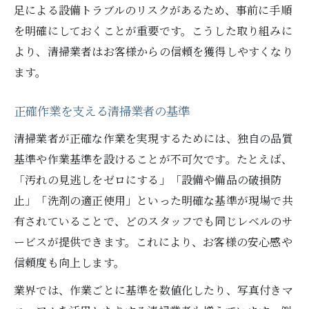
衛生意識を高める清掃業者の取組み
足による設備トラブルのリスクがあるため、事前に手順
を明確にしておくことが重要です。こうした取り組みに
清掃業者が実践する事故防止の工夫
より、清掃業者はお客様からの信頼を獲得しやすくなり
現場の安心を守る清掃業者の対策法
ます。
清掃業者選びで迷わない正確作業の見極め方
正確作業を見極める清掃業者の選び方
正確作業を支える清掃業者の基準
清掃業者の実績と信頼性のチェック方法
清掃業者が正確な作業を実現するためには、独自の品質
清掃業者の現場対応力を比較するポイント
基準や作業基準を設けることが不可欠です。たとえば、
清掃業者選びで重視すべき正確さの証拠
「汚れの見逃しをゼロにする」「設備や備品の破損防
清掃業者の作業品質を見抜く質問集
止」「洗剤の適正使用」といった明確な基準が現場で共
有されていることで、どのスタッフでも同じレベルのサ
ービスが提供できます。これにより、お客様の安心感や
信頼度も向上します。
業界では、作業ごとに基準を数値化したり、写真付きマ