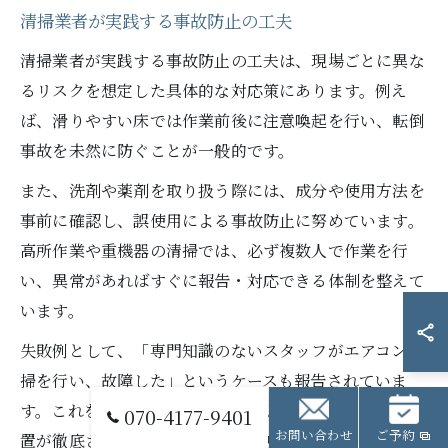
清掃業者が実践する事故防止の工夫
清掃業者が実践する事故防止の工夫は、現場ごとに異な
るリスクを想定した具体的な対応策にあります。例え
ば、滑りやすい床では作業前後に注意喚起を行い、転倒
事故を未然に防ぐことが一般的です。
また、洗剤や薬剤を取り扱う際には、成分や使用方法を
事前に確認し、誤使用による事故防止に努めています。
高所作業や重機器の清掃では、必ず複数人で作業を行
い、異常があればすぐに報告・対応できる体制を整えて
います。
失敗例として、「専門知識のないスタッフがエアコン清
掃を行い、故障した」というケースも報告されていま
す。これを防ぐため、作業前の説明やスタッフの適正配
070-4177-9401
お問い合わせ
ご予約
置が徹底されており、現場ごとのリスクに応じた事故防