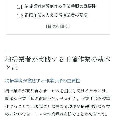
清掃業者が徹底する作業手順の重要性
正確作業を支える清掃業者の基準
現場で活きる清掃業者のルール運用
清掃業者の基本動作と品質安定の秘訣
清掃業者が守るチェック体制の実際
高品質維持へ導く清掃業者の工夫とノウハウ
清掃業者が実践する正確作業の基本
清掃業者の高品質維持に欠かせない工夫
とは
清掃業者が伝えるノウハウの共有方法
作業現場で役立つ清掃業者の知恵と技術
清掃業者が徹底する作業手順の重要性
品質向上を叶える清掃業者の教育体制
清掃業者が高品質なサービスを提供し続けるためには、
清掃業者の現場チェックで品質を守る
明確な作業手順の徹底が欠かせません。作業手順を標準
作業効率化を叶えるプロの清掃業者の技術
化することで、現場ごとに異なる環境や依頼内容にも柔
清掃業者が実践する効率的な作業の流れ
軟に対応でき、ミスや作業漏れを防ぐことができます。